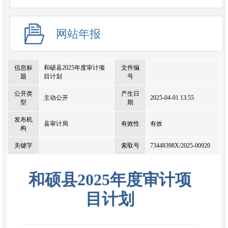
网站年报
信息标
和硕县2025年度审计项
文件编
题
目计划
号
公开类
产生日
主动公开
2025-04-01 13:55
型
期
发布机
县审计局
有效性
有效
构
关键字
索取号
73448398X/2025-00920
和硕县2025年度审计项
目计划