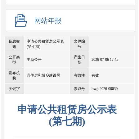
网站年报
信息标
申请公共租赁房公示表
文件编
题
(第七期)
号
公开类
产生日
主动公开
2026-07-06 17:45
型
期
发布机
县住房和城乡建设局
有效性
有效
构
关键字
索取号
hszjj-2026-00030
申请公共租赁房公示表
(第七期)