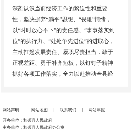
深刻认识当前经济工作的紧迫性和重要
性，坚决摒弃
“躺平”思想、“畏难”情绪，
以“时时放心不下”的责任感、“事事落实到
位”的执行力、“处处争先进位”的进取心，
主动扛起发展责任、履职尽责担当，敢于
正视差距、勇于补齐短板，以钉钉子精神
抓好各项工作落实，全力以赴推动全县经
济工作提质增效、争先进位，切实把自治
区、自治州的决策部署转化为推动和硕高
质量发展的实际成效。
|
|
|
网站声明
网站地图
联系我们
网站年报
会议强调，要持续加强生态文明建
开办单位：和硕县人民政府
设，坚持
“科学规划、统一管理、严格保
主办单位：和硕县人民政府办公室